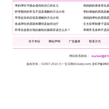
·
孕妇孕吐可能会遗传给自己的女儿
·
准妈妈的身体变化
·
怀孕期间的常见不适及缓解的方法介绍
·
孕妇便秘的原因及
·
早孕反应的症状及缓解的方法介绍
·
准妈妈孕吐的原因
·
造成孕吐的原因有哪些及如何治疗
·
丈夫应帮助妻子适
·
怀孕后皮肤出现妊娠纹妊娠斑应该怎么办？
·
孕期常见各种不适
关于本站
网站声明
广告服务
联系方式
网站联系邮箱：
版权所有：©2007-2010 六一宝贝网(61baby.com)
京ICP备090