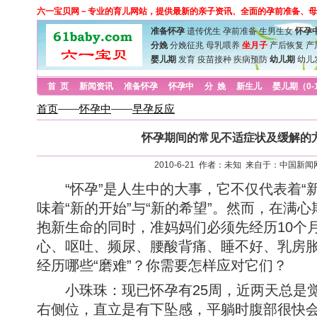
六一宝贝网－专业的育儿网站，提供最新的亲子资讯、全面的孕前准备、母
准备怀孕
遗传优生
孕前准备
生男生女
怀孕
分娩
分娩征兆
母乳喂养
坐月子
产后恢复
产
婴儿期
发育
疫苗接种
疾病预防
幼儿期
幼儿
首 页
新闻资讯
准备怀孕
怀孕中
分 娩
新生儿
婴儿期（0-
首页
——
怀孕中
——
早孕反应
怀孕期间的常见不适症状及缓解的
2010-6-21 作者：未知 来自于：中国新闻
“怀孕”是人生中的大事，它不仅代表着“新
味着“新的开始”与“新的希望”。然而，在满
抱新生命的同时，准妈妈们必须先经历10个
心、呕吐、频尿、腰酸背痛、睡不好、乳房
经历哪些“磨难”？你需要怎样应对它们？
小珠珠：现已怀孕有25周，近两天总是觉
右侧位，直立是有下坠感，平躺时腹部很快