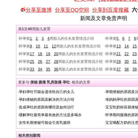
分享至微博
分享至QQ空间
分享到百度搜藏
六
新闻及文章免责声明
第
1
至
40
周胎儿发育
·怀孕第
1
、
2
、
3
、
4
周胎儿的生长发育情况介绍
·怀孕第
5
、
6
、
7
、
8
·怀孕第
9
、
10
、
11
、
12
周胎儿的生长发育情况介绍
·怀孕第
13
、
14
、
15
·怀孕第
17
、
18
、
19
、
20
周胎儿的生长发育情况介绍
·怀孕第
21
、
22
、
23
·怀孕第
25
、
26
、
27
、
28
周胎儿的生长发育情况介绍
·怀孕第
29
、
30
、
31
·怀孕第
33
、
34
、
35
、
36
周胎儿的生长发育情况介绍
·怀孕第
37
、
38
、
39
更多与
便秘 腹痛 乳房胀痛 孕吐
相关的文章
·
孕妇孕吐可能会遗传给自己的女儿
·
孕期便秘的原因及
·
孕妇便秘的原因及解决的方法介绍
·
准妈妈孕吐的原因
·
造成孕吐的原因有哪些及如何治疗
·
宝宝吃奶粉容易便
·
缓解孕吐最简单最有效的方法是多喝水
·
怀孕期间腹痛的原
·
女性长期便秘可能会引发乳腺癌
·
宝宝喝配方奶的注
相关类别新闻