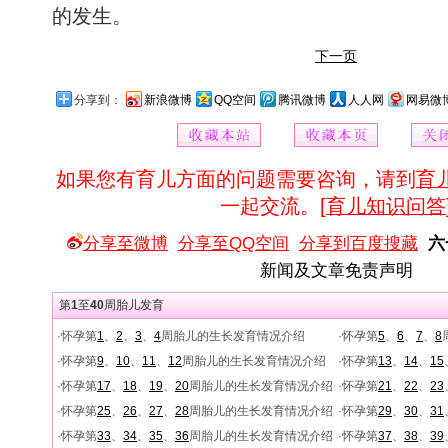
的发生。
下一页
分享到：
新浪微博
QQ空间
腾讯微博
人人网
网易微
如果您有育儿方面的问题需要咨询，请到
育
一起交流。[
育儿知识问答
分享至微博
分享至QQ空间
分享到百度搜藏
六
新闻及文章免责声明
第
1
至
40
周胎儿发育
·怀孕第
1
、
2
、
3
、
4
周胎儿的生长发育情况介绍
·怀孕第
5
、
6
、
7
、
8
·怀孕第
9
、
10
、
11
、
12
周胎儿的生长发育情况介绍
·怀孕第
13
、
14
、
15
·怀孕第
17
、
18
、
19
、
20
周胎儿的生长发育情况介绍
·怀孕第
21
、
22
、
23
·怀孕第
25
、
26
、
27
、
28
周胎儿的生长发育情况介绍
·怀孕第
29
、
30
、
31
·怀孕第
33
、
34
、
35
、
36
周胎儿的生长发育情况介绍
·怀孕第
37
、
38
、
39