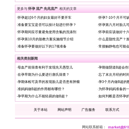
更多与
怀孕 流产 先兆流产
相关的文章
·
怀孕超过6个月的妇女最好不要开车
·
怀孕7-10个月不
·
准备要宝宝是否可以按计划进行怀孕？
·
怀孕第六月对胎儿
·
怀孕期间应尽量避免使用含氯的洗涤剂
·
怀孕前应该做好十
·
怀孕第10月的胎教方案实施细节介绍
·
什么是隐性流产？
·
准备怀孕要做好以下的17项准备
·
常接触静电也可能
相关类别新闻
·
母血产前筛查有利于发现先天愚型儿
·
孕期做阴道B超会伤
·
在孕早期为什么要进行唐氏筛查？
·
忘了末次月经的时
·
孕期体检可及早的发现胎儿是否患有肿瘤
·
孕3个月内做B超的
·
准妈妈做B超的作用都有哪些？
·
为怀孕妈妈准备的
·
孕早期为什么不能轻易的做B超？
·
如何判断是否怀孕
关于本站
网站声明
广告服务
联系方式
网站联系邮箱：