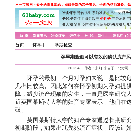
六一宝贝网－专业的育儿网站，提供最新的亲子资讯、全面的孕前准备、母
准备怀孕
遗传优生
孕前准备
生男生女
怀孕
分娩
分娩征兆
母乳喂养
坐月子
产后恢复
产
婴儿期
发育
疫苗接种
疾病预防
幼儿期
幼儿
首 页
新闻资讯
准备怀孕
怀孕中
分 娩
新生儿
婴儿期（0-
首页
——
怀孕中
——
孕期检查
孕早期验血可以有效的确认流产风
2013-4-9 作者：未知 来自于：北方网
怀孕的最初三个月对孕妇来说，是比较危
几率比较高。因此如何在怀孕初期为孕妇提
障，减少流产现象的发生，一直是医学研究
近英国莱斯特大学的妇产专家表示，他们在
破。
英国莱斯特大学的妇产专家通过长期研究
初期阶段，如果出现先兆流产症状，应该让