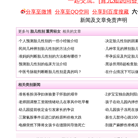
一起交流。[
育儿知识问答
分享至微博
分享至QQ空间
分享到百度搜藏
六
新闻及文章免责声明
更多与
胎儿性别 重男轻女
相关的文章
·
个人预测胎儿性别的一些小经验介绍
·
决定胎儿性别的因
·
民间几种辨别胎儿性别的方法介绍
·
几种常见的辨别胎
·
准妈妈判断胎儿性别的方法都有哪些？
·
早孕反应及判定胎
·
预测胎儿性别的临床方法介绍
·
黑诊所用B超检查胎
·
中医号脉能判断断胎儿性别是真的吗？
·
在什么情况下可以
相关类别新闻
·
准爸爸扮演孕妇体验妻子怀胎的艰辛
·
2岁宝宝独自跑到阳
·
老师因调整工资闹情绪幼儿在寒风中吃早餐
·
孩子在幼儿园内摔
·
幼儿园提前收定金引发家长的争议
·
幼儿园孩子冻死在
·
三聚氰胺事件后进口奶粉原料价格大跌
·
新生儿暂停心跳10
·
电梯突然下降将女孩卡在缝隙间导致死亡
·
剖腹产麻醉伤脊椎