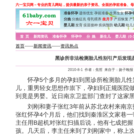
六一宝贝网－专业的育儿网站，提供最新的亲子资讯、全面的孕前准备、母
准备怀孕
遗传优生
孕前准备
生男生女
怀孕
分娩
分娩征兆
母乳喂养
坐月子
产后恢复
产
婴儿期
发育
疫苗接种
疾病预防
幼儿期
幼儿
首 页
新闻资讯
准备怀孕
怀孕中
分 娩
新生儿
婴儿期（0-
首页
——
新闻资讯
——
资讯热点
黑诊所非法检测胎儿性别引产后发现
2010-8-1 作者：焦哲 来自于：扬子晚报
怀孕5个多月的孕妇到黑诊所检测胎儿性
儿，重男轻女思想作祟下，孕妇到正规医院
到竟是男婴。近日南京卫监部门查封了这家
刘刚和妻子张红3年前从苏北农村来南京打
张红怀孕4个月后，他们找到秦淮区文家巷一带
主任用B超机对张红扫描后说，他有七成把握
孩。几天后，李主任来到了刘刚家中，称上