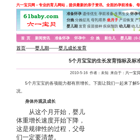
六一宝贝网－专业的育儿网站，提供最新的亲子资讯、全面的孕前准备、母
准备怀孕
遗传优生
孕前准备
生男生女
怀孕
分娩
分娩征兆
母乳喂养
坐月子
产后恢复
产
婴儿期
发育
疫苗接种
疾病预防
幼儿期
幼儿
首 页
新闻资讯
准备怀孕
怀孕中
分 娩
新生儿
婴儿期（0-
首页
——
婴儿期
——
婴儿成长发育
5个月宝宝的生长发育指标及标
2010-5-16 作者：未知 来自于：
六一宝
5个月宝宝的各项能力都有所增长。下面让我们一起来了解5
况。
身体外观及成长
从这个月开始，婴儿
体重增长速度开始下降，
这是规律性的过程，父母
们一定要清楚。