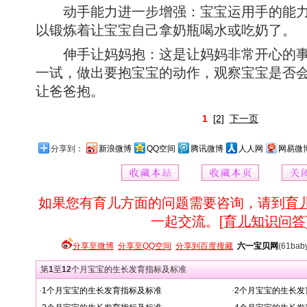
动手能力进一步增强：宝宝运用手的能力
以锻炼着让宝宝自己拿奶瓶喝水或吃奶了。
伸手让妈妈抱：这是让妈妈非常开心的事
一试，做出要抱宝宝的动作，观察宝宝是否
让爸爸抱。
1
[2]
下一页
分享到：
新浪微博
QQ空间
腾讯微博
人人网
网易微
如果您有育儿方面的问题需要咨询，请到
育
一起交流。[
育儿知识问答
分享至微博
分享至QQ空间
分享到百度搜藏
六一宝贝网
(61bab
第
1
至
12
个月宝宝的生长发育指标及标准
·
1个月宝宝的生长发育指标及标准
·
2个月宝宝的生长发