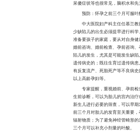
呆傻症状等也很常见，脑积水和先
预防：怀孕之前三个月可服叶
中大医院妇产科主任任慕兰教授说
少缺陷儿的出生必须提早进行科学
准备要孩子的家庭，要从对自身健
婚前咨询、婚前检查、孕前咨询、
陷儿的发生，尤其是可能发生缺陷
遗传病史的；既往生育过遗传病患
有反复流产、死胎死产等不良病史
以上高龄孕妇等。
专家提醒，重视婚前、孕前检查
生前诊断，可以为胎儿的宫内治疗
新生儿进行必要的筛查，可以早期
前三个月对胎儿的发育至关重要，
辐射物质；为了避免神经管畸形的
三个月可以补充小剂量的叶酸。