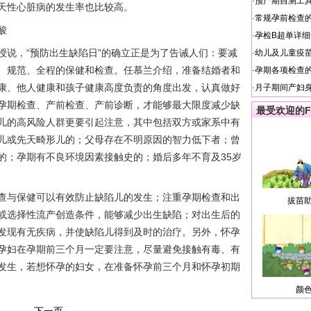
·
预产期自测工
天性心脏病的发生率也比较高。
·
常规孕前检查
酸
·
孕检B超单详
，“预防出生缺陷日”的确立正是为了告诫人们：要减
·
幼儿及儿童疫
、规范、全程的保健和检查。任慕兰介绍，准备结婚者和
·
孕期各项检查
康、他人健康和孩子健康高度负责的角度出发，认真做好
·
月子期间产妇
孕期检查、产前检查、产前诊断，才能够最大限度减少缺
最受欢迎的F
儿的高风险人群更要引起注意，其中包括双方或家系中有
儿或先天畸形儿的；父母存在不明原因的智力低下者；曾
的；孕期有不良环境因素接触史的；婚后多年不育及35岁
与保健可以有效防止缺陷儿的发生；注重孕期检查和出
拔苗
或选择性流产创造条件，能够减少出生缺陷；对出生后的
发现有无疾病，并使缺陷儿得到及时的治疗。另外，怀孕
孕妇在孕期前三个月一定要注意，尽量避免接触有毒、有
发生，若想怀孕的妇女，在准备怀孕前三个月和怀孕初期
颜