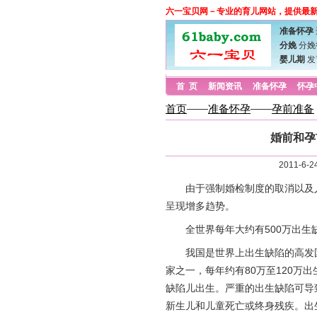
六一宝贝网－专业的育儿网站，提供最
准备怀孕
分娩
分娩
婴儿期
发
首 页
新闻资讯
准备怀孕
怀孕
首页
——
准备怀孕
——
孕前准备
婚前和孕
2011-
由于强制婚检制度的取消以及人
呈现增多趋势。
全世界每年大约有500万出生缺
我国是世界上出生缺陷的高发
家之一，每年约有80万至120万出
缺陷儿出生。严重的出生缺陷可导
新生儿和儿童死亡或终身残疾。出