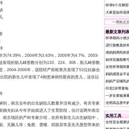
传
·
怀孕6个月脚
缺
·
大家是如何选
儿
一周热点
最新文章列
专
·
怀孕期间小便
检
·
进行胎教真的
持
·
准妈妈用药的
为74.39%，2004年为3.63%，2005年为4.7%。2003-
·
如何实施胎教
超发现的胎儿畸形数分别为133、224、308，胎儿畸形数
·
女性怀孕期间
2004-2005年，该院经产前检查共发现了52位妊娠合
·
妈妈感冒会不
备出院的新生儿中发现了4例患淋病性眼炎的患儿，这在以
·
妈妈产后哺乳
·
印尼2岁男童每
升
·
一岁女童输液量
·
光明高品质牛
到，南京去年的出生缺陷儿数量并没有减少。有关专家
新婚夫妇从今年开始就进入了生育阶段，估计这两年南京
实用工具
。南京地区的产科专家介绍，在所有新生儿出生缺陷中，
·
女性安全期测
裂、无脑儿等；兔唇、聋哑、四肢异常及先天愚型带来的