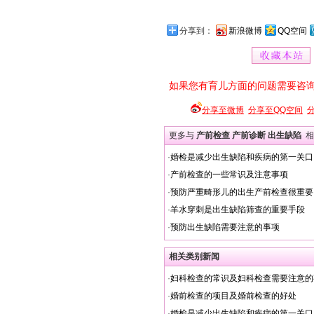
分享到：
新浪微博
QQ空间
如果您有育儿方面的问题需要咨
分享至微博
分享至QQ空间
更多与
产前检查 产前诊断 出生缺陷
相
·
婚检是减少出生缺陷和疾病的第一关口
·
产前检查的一些常识及注意事项
·
预防严重畸形儿的出生产前检查很重要
·
羊水穿刺是出生缺陷筛查的重要手段
·
预防出生缺陷需要注意的事项
相关类别新闻
·
妇科检查的常识及妇科检查需要注意的
·
婚前检查的项目及婚前检查的好处
·
婚检是减少出生缺陷和疾病的第一关口