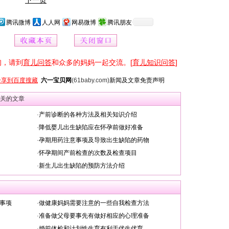
下一页
腾讯微博
人人网
网易微博
腾讯朋友
询，请到
育儿问答
和众多的妈妈一起交流。[
育儿知识问答
]
分享到百度搜藏
六一宝贝网
(61baby.com)
新闻及文章免责声明
关的文章
·
产前诊断的各种方法及相关知识介绍
·
降低婴儿出生缺陷应在怀孕前做好准备
·
孕期用药注意事项及导致出生缺陷的药物
·
怀孕期间产前检查的次数及检查项目
·
新生儿出生缺陷的预防方法介绍
事项
·
做健康妈妈需要注意的一些自我检查方法
·
准备做父母要事先有做好相应的心理准备
·
婚前体检和计划性生育有利于优生优育