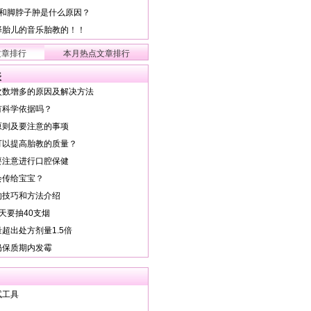
背和脚脖子肿是什么原因？
择胎儿的音乐胎教的！！
文章排行
本月热点文章排行
表
次数增多的原因及解决方法
有科学依据吗？
原则及要注意的事项
可以提高胎教的质量？
要注意进行口腔保健
会传给宝宝？
的技巧和方法介绍
天要抽40支烟
超出处方剂量1.5倍
奶保质期内发霉
试工具