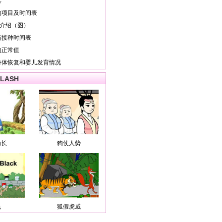
具
的项目及时间表
细介绍（图）
苗接种时间表
的正常值
身体恢复和婴儿发育情况
LASH
助长
狗仗人势
色
狐假虎威