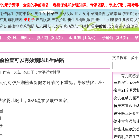
新的亲子资讯、全面的孕前准备、母婴保健和护理知识。专家团队，专业打造，期待着
遗传优生
孕前准备
生男生女
怀孕中
早孕反应
胎儿发育
孕期营养
胎教常识
孕期疾病
征兆
母乳喂养
坐月子
产后恢复
产后护理
新生儿
母乳喂养
新生儿护理
新生儿疾病
人
育
疫苗接种
疾病预防
幼儿期
幼儿发育
疾病预防
日常护理
学龄前
成长发育
家庭教育
中
分 娩
新生儿
婴儿期（0-1岁）
幼儿期（1-3岁）
学龄前（3-6岁）
早
文章搜索，多个
前检查可以有效预防出生缺陷
6-24 作者：未知 来自于：太平洋女性网
育儿问答
们对孕产期检查保健等环节的不重视，导致缺陷儿出生
·
三周岁宝宝适
·
宝宝21个月爱
·
女儿在幼儿园
陷婴儿诞生，85%是在发展中国家。
·
孩子不喜欢上
国
·
孩子晚上睡觉
生
·
给小宝宝添加
致
·
新生儿应该怎
生
·
产后乳房发生