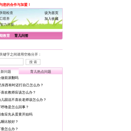
与您的合作与加盟！
孕期检查
设为首页
工喂养
加入收藏
智力开发
期教育
育儿问答
关键字之间请用空格分开：
最新问题
育儿热点问题
合做前滚翻吗
扔东西有时还打自己怎么办？
不喜欢教师应该怎么办？
幼儿园说不喜欢老师该怎么办？
打呼噜是怎么回事？
辅食应先从蛋黄开始吗
么睡比较好？
下垂怎么办？