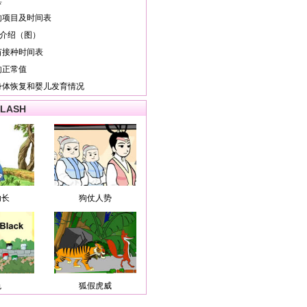
具
的项目及时间表
细介绍（图）
苗接种时间表
的正常值
身体恢复和婴儿发育情况
LASH
助长
狗仗人势
色
狐假虎威