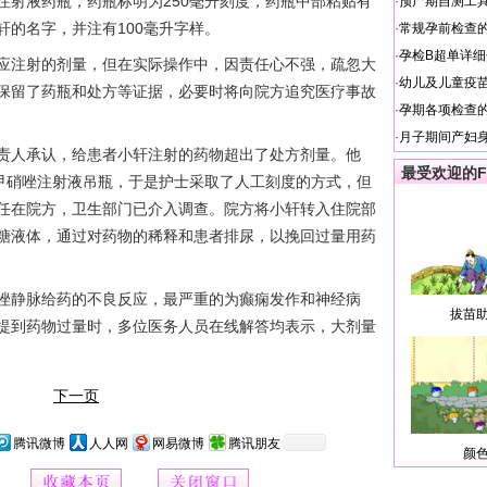
液药瓶，药瓶标明为250毫升刻度，药瓶中部粘贴有
·
预产期自测工
轩的名字，并注有100毫升字样。
·
常规孕前检查
·
孕检B超单详
注射的剂量，但在实际操作中，因责任心不强，疏忽大
·
幼儿及儿童疫
保留了药瓶和处方等证据，必要时将向院方追究医疗事故
·
孕期各项检查
·
月子期间产妇
人承认，给患者小轩注射的药物超出了处方剂量。他
最受欢迎的F
的甲硝唑注射液吊瓶，于是护士采取了人工刻度的方式，但
任在院方，卫生部门已介入调查。院方将小轩转入住院部
糖液体，通过对药物的稀释和患者排尿，以挽回过量用药
静脉给药的不良反应，最严重的为癫痫发作和神经病
拔苗
提到药物过量时，多位医务人员在线解答均表示，大剂量
下一页
腾讯微博
人人网
网易微博
腾讯朋友
颜