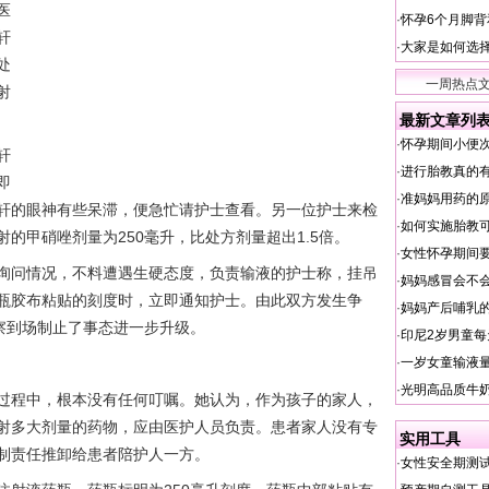
医
·
怀孕6个月脚
轩
·
大家是如何选
处
一周热点
射
最新文章列
·
怀孕期间小便
轩
·
进行胎教真的
即
·
准妈妈用药的
轩的眼神有些呆滞，便急忙请护士查看。另一位护士来检
·
如何实施胎教
的甲硝唑剂量为250毫升，比处方剂量超出1.5倍。
·
女性怀孕期间
问情况，不料遭遇生硬态度，负责输液的护士称，挂吊
·
妈妈感冒会不
瓶胶布粘贴的刻度时，立即通知护士。由此双方发生争
·
妈妈产后哺乳
警察到场制止了事态进一步升级。
·
印尼2岁男童每
·
一岁女童输液量
·
光明高品质牛
程中，根本没有任何叮嘱。她认为，作为孩子的家人，
射多大剂量的药物，应由医护人员负责。患者家人没有专
实用工具
制责任推卸给患者陪护人一方。
·
女性安全期测