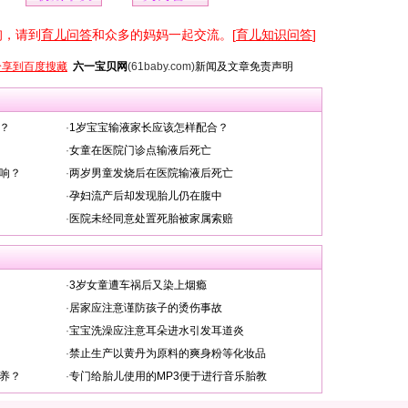
询，请到
育儿问答
和众多的妈妈一起交流。[
育儿知识问答
]
分享到百度搜藏
六一宝贝网
(61baby.com)
新闻及文章免责声明
？
·
1岁宝宝输液家长应该怎样配合？
·
女童在医院门诊点输液后死亡
响？
·
两岁男童发烧后在医院输液后死亡
·
孕妇流产后却发现胎儿仍在腹中
·
医院未经同意处置死胎被家属索赔
·
3岁女童遭车祸后又染上烟瘾
·
居家应注意谨防孩子的烫伤事故
·
宝宝洗澡应注意耳朵进水引发耳道炎
·
禁止生产以黄丹为原料的爽身粉等化妆品
养？
·
专门给胎儿使用的MP3便于进行音乐胎教