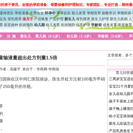
新的亲子资讯、全面的孕前准备、母婴保健和护理知识。专家团队，专业打造，期待着
遗传优生
孕前准备
生男生女
怀孕中
早孕反应
胎儿发育
孕期营养
胎教常识
孕期疾病
征兆
母乳喂养
坐月子
产后恢复
产后护理
新生儿
母乳喂养
新生儿护理
新生儿疾病
人
育
疫苗接种
疾病预防
幼儿期
幼儿发育
疾病预防
日常护理
学龄前
成长发育
家庭教育
中
分 娩
新生儿
婴儿期（0-1岁）
幼儿期（1-3岁）
学龄前（3-6岁）
早
文章搜索，多个
童输液量超出处方剂量1.5倍
-4 作者：高建平 来自于：华商网-华商报
育儿问答
日因病在汉中同仁医院就诊。医生开处方注射100毫升甲硝
·
三周岁宝宝适
250毫升的吊瓶。
·
宝宝21个月爱
·
女儿在幼儿园
·
孩子不喜欢上
享
·
孩子晚上睡觉
的
·
给小宝宝添加
痛
·
新生儿应该怎
，
·
产后乳房发生