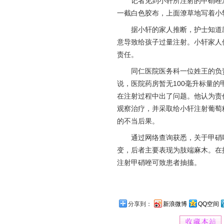
记者见到小轩所注射的甲硝唑注射
一截白色胶布，上面潦草地写着小
据小轩的家人推断，护士知道应
意导致给孩子过量注射。小轩家人
责任。
同仁医院医务科一位姓王的负责
说，医院药房暂无100毫升标量
在注射过程中出了问题。他认为责
观察治疗，并采取给小轩注射葡萄
的不当后果。
通过网络查询获悉，关于甲硝唑
变，后者主要表现为肢端麻木。在
注射甲硝唑可致患者抽搐。
分享到：
新浪微博
QQ空间