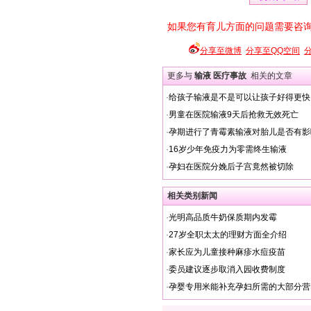
如果您有育儿方面的问题需要咨
分享至微博
分享至QQ空间
更多与
输液 医疗事故
相关的文章
·
给孩子输液是不是可以让孩子好得更快
·
男童在医院输液9天后抢救无效死亡
·
孕期进行了青霉素输液对胎儿是否有影
·
16岁少年免疫力为零需终生输液
·
孕妇在医院分娩后子宫竟然被切除
相关类别新闻
·
光明高品质牛奶保质期内发霉
·
27岁全职太太的理财方面全介绍
·
家长应为儿童接种麻疹水痘疫苗
·
委员建议逐步取消入园收费制度
·
孕婴专用米能补充孕妇所需的大部分营