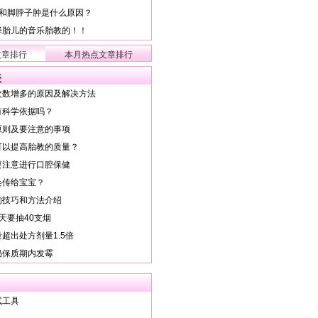
背和脚脖子肿是什么原因？
择胎儿的音乐胎教的！！
文章排行
本月热点文章排行
表
次数增多的原因及解决方法
有科学依据吗？
原则及要注意的事项
可以提高胎教的质量？
要注意进行口腔保健
会传给宝宝？
的技巧和方法介绍
天要抽40支烟
超出处方剂量1.5倍
奶保质期内发霉
试工具