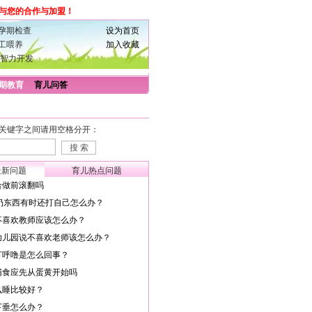
与您的合作与加盟！
孕期检查
设为首页
工喂养
加入收藏
智力开发
期教育
育儿问答
关键字之间请用空格分开：
最新问题
育儿热点问题
合做前滚翻吗
扔东西有时还打自己怎么办？
不喜欢教师应该怎么办？
幼儿园说不喜欢老师该怎么办？
打呼噜是怎么回事？
辅食应先从蛋黄开始吗
么睡比较好？
下垂怎么办？