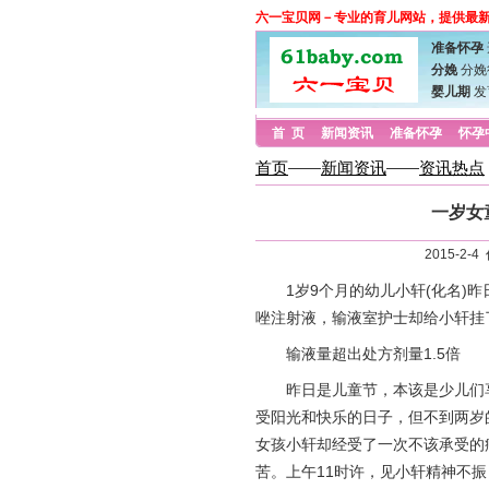
六一宝贝网－专业的育儿网站，提供最
准备怀孕
分娩
分娩
婴儿期
发
首 页
新闻资讯
准备怀孕
怀孕
首页
——
新闻资讯
——
资讯热点
一岁女
2015-2
1岁9个月的幼儿小轩(化名)昨
唑注射液，输液室护士却给小轩挂了
输液量超出处方剂量1.5倍
昨日是儿童节，本该是少儿们
受阳光和快乐的日子，但不到两岁
女孩小轩却经受了一次不该承受的
苦。上午11时许，见小轩精神不振