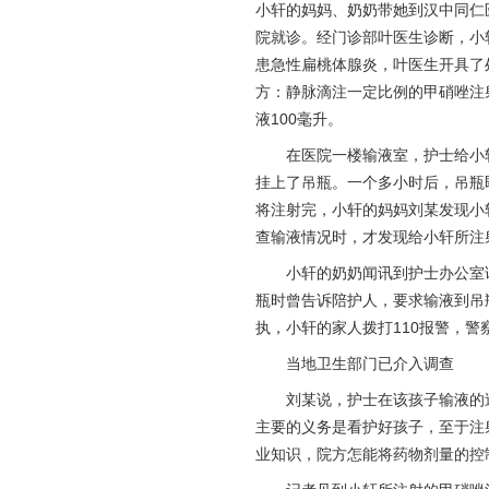
小轩的妈妈、奶奶带她到汉中同仁
院就诊。经门诊部叶医生诊断，小
患急性扁桃体腺炎，叶医生开具了
方：静脉滴注一定比例的甲硝唑注
液100毫升。
在医院一楼输液室，护士给小
挂上了吊瓶。一个多小时后，吊瓶
将注射完，小轩的妈妈刘某发现小
查输液情况时，才发现给小轩所注射
小轩的奶奶闻讯到护士办公室询
瓶时曾告诉陪护人，要求输液到吊
执，小轩的家人拨打110报警，
当地卫生部门已介入调查
刘某说，护士在该孩子输液的过
主要的义务是看护好孩子，至于注
业知识，院方怎能将药物剂量的控