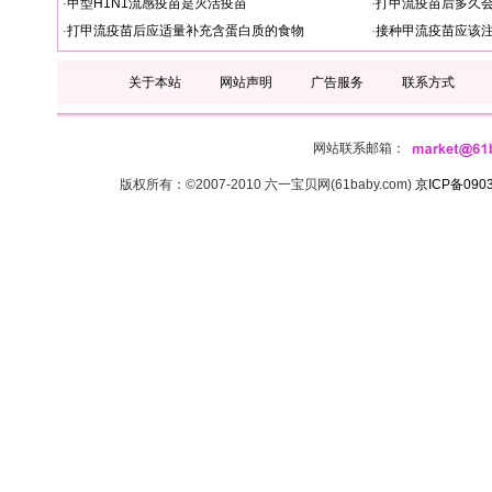
·
甲型H1N1流感疫苗是灭活疫苗
·
打甲流疫苗后多久
·
打甲流疫苗后应适量补充含蛋白质的食物
·
接种甲流疫苗应该
关于本站
网站声明
广告服务
联系方式
网站联系邮箱：
版权所有：©2007-2010 六一宝贝网(61baby.com)
京ICP备090