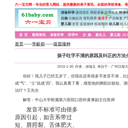
六一宝贝网－专业的育儿网站，提供最新的亲子资讯、全面的孕前准备、母
准备怀孕
遗传优生
孕前准备
生男生女
怀孕
分娩
分娩征兆
母乳喂养
坐月子
产后恢复
产
婴儿期
发育
疫苗接种
疾病预防
幼儿期
幼儿
首 页
新闻资讯
准备怀孕
怀孕中
分 娩
新生儿
婴儿期（0-
首页
——
学龄前
——
疫苗接种
孩子吐字不清的原因及纠正的方法
2010-1-30 作者：涂端玉 来自于：广州日报
你好！我儿子已经五岁了，但现在还有很多字发音不准，比如把“
成“气”、“士”说成“四”。我认真看了看，感觉他的脷筋比较短。
治疗？王先生
解答：中山大学附属第六医院口腔科黄勇副主任医师
发音不标准可由很多
原因引起，如舌系带过
短、唇腭裂、舌体肥大、