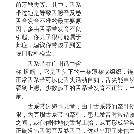
前牙缺失等。其中，舌系
带过短是导致舌腭音及卷
舌音发音不准的最主要原
因，多由舌系带发育不良
引起。你儿子很可能属于
此症，建议你带孩子到医
院口腔科检查。
舌系带在广州话中俗
称“脷筋”，它是舌头下的一条薄条状组织，
正常舌系带可以使舌头活动自如，舌尖能自
舔到上腭。少数孩子的舌系带发育不正常，
象。
舌系带过短的儿童，由于舌系带的牵引使
限，为克服舌系带的牵引，患儿发音时常错
之间，或代偿性地使舌背上抬，从而形成异
正确发出舌腭音及卷舌音，这就出现了来信