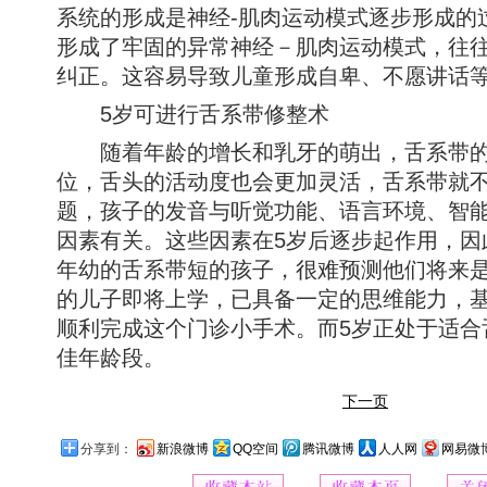
系统的形成是神经-肌肉运动模式逐步形成的
形成了牢固的异常神经－肌肉运动模式，往
纠正。这容易导致儿童形成自卑、不愿讲话
5岁可进行舌系带修整术
随着年龄的增长和乳牙的萌出，舌系带的
位，舌头的活动度也会更加灵活，舌系带就
题，孩子的发音与听觉功能、语言环境、智
因素有关。这些因素在5岁后逐步起作用，因
年幼的舌系带短的孩子，很难预测他们将来
的儿子即将上学，已具备一定的思维能力，
顺利完成这个门诊小手术。而5岁正处于适合
佳年龄段。
下一页
分享到：
新浪微博
QQ空间
腾讯微博
人人网
网易微