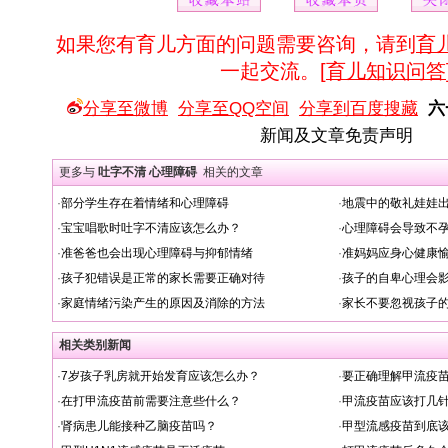
如果您有育儿方面的问题需要咨询，请到
育
一起交流。[
育儿知识问答
分享至微博
分享至QQ空间
分享到百度搜藏
六
新闻及文章免责声明
更多与
吐字不清 心理障碍
相关的文章
·
部分学生存在着情绪和心理障碍
·
地震中的敬礼娃娃
·
宝宝唱歌时吐字不清应该怎么办？
·
心理障碍会导致不
·
准爸爸也会出现心理障碍与抑郁情绪
·
准妈妈应身心健康
·
孩子犯错误是正常的家长需要正确对待
·
孩子的自卑心理会
·
家庭情绪污染产生的原因及消除的方法
·
家长不要忽视孩子
相关类别新闻
·
7岁孩子乳房就开始发育应该怎么办？
·
要正确理解甲流疫
·
在打甲流疫苗前需要注意些什么？
·
甲流疫苗应该打几
·
肾病患儿能接种乙脑疫苗吗？
·
甲型流感疫苗到底