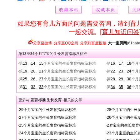
如果您有育儿方面的问题需要咨询，请到
育
一起交流。[
育儿知识问答
分享至微博
分享至QQ空间
分享到百度搜藏
六一宝贝网
(61bab
第
13
至
36
个月宝宝的生长发育指标及标准
·第
13
、
14
、
15
个月宝宝的生长发育指标及标准
·第
16
、
17
、
18
个月
·第
19
、
20
、
21
个月宝宝的生长发育指标及标准
·第
22
、
23
、
24
个月
·第
25
、
26
、
27
个月宝宝的生长发育指标及标准
·第
28
、
29
、
30
个月
·第
31
、
32
、
33
个月宝宝的生长发育指标及标准
·第
34
、
35
、
36
个月
更多与
发育标准 生长发育
相关的文章
·
29个月宝宝的生长发育指标及标准
·
28个月宝宝的生长
·
27个月宝宝的生长发育指标及标准
·
26个月宝宝的生长
·
25个月宝宝的生长发育指标及标准
·
2岁宝宝的生长发育
·
24个月宝宝的生长发育指标及标准
·
23个月宝宝的生长