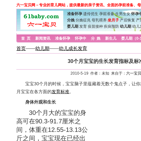
六一宝贝网－专业的育儿网站，提供最新的亲子资讯、全面的孕前准备、母
准备怀孕
遗传优生
孕前准备
生男生女
怀孕
分娩
分娩征兆
母乳喂养
坐月子
产后恢复
产
婴儿期
发育
疫苗接种
疾病预防
幼儿期
幼儿
首 页
新闻资讯
准备怀孕
怀孕中
分 娩
新生儿
婴儿期（0-
首页
——
幼儿期
——
幼儿成长发育
30个月宝宝的生长发育指标及标
2010-5-19 作者：未知 来自于：
六一宝
宝宝30个月的时候，宝宝脑子里蕴藏着无数个鬼点子，让你应
月宝宝在各方面的
发育标准
。
身体外观和生长
30个月大的宝宝的身
高可在90.3-91.7厘米之
间，体重在12.55-13.13公
斤之间，宝宝现在已经出