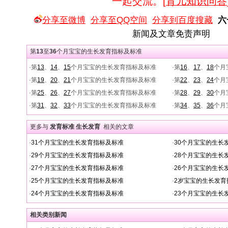
一起交流。[
育儿知识问答
分享至微博
分享至QQ空间
分享到百度搜藏
六
新闻及文章免责声明
第
13
至
36
个月宝宝的生长发育指标及标准
·第
13
、
14
、
15
个月宝宝的生长发育指标及标准
·第
16
、
17
、
18
个月
·第
19
、
20
、
21
个月宝宝的生长发育指标及标准
·第
22
、
23
、
24
个月
·第
25
、
26
、
27
个月宝宝的生长发育指标及标准
·第
28
、
29
、
30
个月
·第
31
、
32
、
33
个月宝宝的生长发育指标及标准
·第
34
、
35
、
36
个月
更多与
发育标准 生长发育
相关的文章
·
31个月宝宝的生长发育指标及标准
·
30个月宝宝的生长
·
29个月宝宝的生长发育指标及标准
·
28个月宝宝的生长
·
27个月宝宝的生长发育指标及标准
·
26个月宝宝的生长
·
25个月宝宝的生长发育指标及标准
·
2岁宝宝的生长发育
·
24个月宝宝的生长发育指标及标准
·
23个月宝宝的生长
相关类别新闻