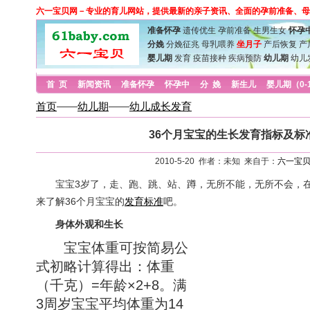
六一宝贝网－专业的育儿网站，提供最新的亲子资讯、全面的孕前准备、母
准备怀孕
遗传优生
孕前准备
生男生女
怀孕
分娩
分娩征兆
母乳喂养
坐月子
产后恢复
产
婴儿期
发育
疫苗接种
疾病预防
幼儿期
幼儿
首 页
新闻资讯
准备怀孕
怀孕中
分 娩
新生儿
婴儿期（0-
首页
——
幼儿期
——
幼儿成长发育
36个月宝宝的生长发育指标及标
2010-5-20 作者：未知 来自于：
六一宝
宝宝3岁了，走、跑、跳、站、蹲，无所不能，无所不会，在
来了解36个月宝宝的
发育标准
吧。
身体外观和生长
宝宝体重可按简易公
式初略计算得出：体重
（千克）=年龄×2+8。满
3周岁宝宝平均体重为14